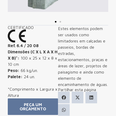
CERTIFICADO
Estes elementos podem
ser usados como
limitadores em calçadas e
Ref. 6.4 / 20 08
passeios, bordas de
Dimensões (C X L X A X H
estradas,
X B)*:
100 x 25 x 12 x 8 x
estacionamentos, praças e
10 cm
áreas de lazer, projetos de
Peso:
66 kg/un.
paisagismo e ainda como
Palete:
24 un.
elemento de
encaminhamento de águas.
*Comprimento x Largura x
Partilhar esta página
Altura
PEÇA UM
ORÇAMENTO