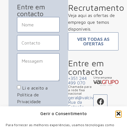
Recrutamento
Entre em
contacto
Veja aqui as ofertas de
emprego que temos
disponíveis.
VER TODAS AS
OFERTAS
Entre em
contacto
+351 244
Uma empresa
499 070
Chamada para
Li e aceito a
a rede fixa
nacional
Política de
geral@valcivil.pt
Privacidade
Rua da
Estação,
Apartado 2
Gerir o Consentimento
ENVIAR
2480-184
Porto de
Mós
Para fornecer as melhores experiências, usamos tecnologias como