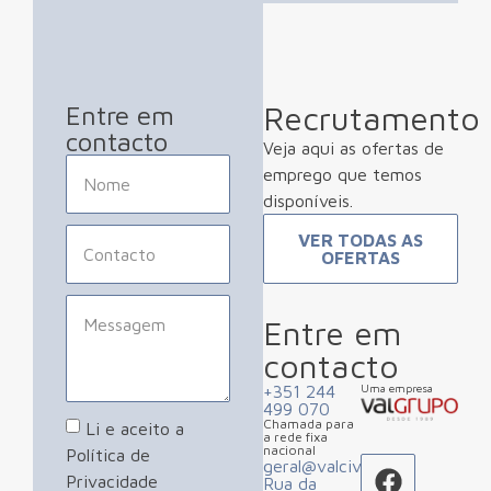
Recrutamento
Entre em
contacto
Veja aqui as ofertas de
emprego que temos
disponíveis.
VER TODAS AS
OFERTAS
Entre em
contacto
+351 244
Uma empresa
499 070
Chamada para
Li e aceito a
a rede fixa
nacional
Política de
geral@valcivil.pt
Privacidade
Rua da