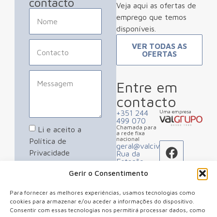
contacto
Veja aqui as ofertas de
emprego que temos
disponíveis.
VER TODAS AS
OFERTAS
Entre em
contacto
+351 244
Uma empresa
499 070
Chamada para
Li e aceito a
a rede fixa
nacional
Política de
geral@valcivil.pt
Privacidade
Rua da
Estação,
Apartado 2
Gerir o Consentimento
ENVIAR
2480-184
Porto de
Mós
Para fornecer as melhores experiências, usamos tecnologias como
cookies para armazenar e/ou aceder a informações do dispositivo.
Consentir com essas tecnologias nos permitirá processar dados, como
Co-financiado por: