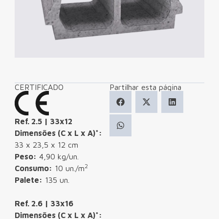
CERTIFICADO
Partilhar esta página
Ref. 2.5 | 33x12
Dimensões (C x L x A)*:
33 x 23,5 x 12 cm
Peso:
4,90 kg/un.
2
Consumo:
10 un./m
Palete:
135 un.
Ref. 2.6 | 33x16
Dimensões (C x L x A)*: